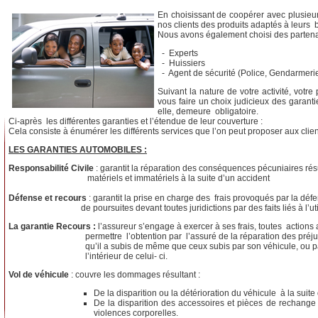
En choisissant de coopérer avec plusie
nos clients des produits adaptés à leurs 
Nous avons également choisi des partenai
- Experts
- Huissiers
- Agent de sécurité (Police, Gendarmerie.
Suivant la nature de votre activité, vo
vous faire un choix judicieux des garanti
elle, demeure obligatoire.
Ci-après les différentes garanties et l’étendue de leur couverture :
Cela consiste à énumérer les différents services que l’on peut proposer aux clien
LES GARANTIES AUTOMOBILES :
Responsabilité Civile
: garantit la réparation des conséquences pécuniaires r
matériels et immatériels à la suite d’un accident
Défense et recours
: garantit la prise en charge des frais provoqués par la défens
de poursuites devant toutes juridictions par des faits liés à l’utilis
La garantie Recours :
l’assureur s’engage à exercer à ses frais, toutes actions
permettre l’obtention par l’assuré de la réparation des préjudice
qu’il a subis de même que ceux subis par son véhicule, ou par le
l’intérieur de celui- ci.
Vol de véhicule
: couvre les dommages résultant :
De la disparition ou la détérioration du véhicule à la suite
De la disparition des accessoires et pièces de rechang
violences corporelles.